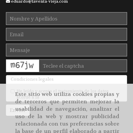
eduardo
laventa-vieja.com
captcha
Condiciones legales
He leído y acepto el tratamiento de los datos
Este sitio web utiliza cookies propias y
acorde a la
política de privacidad
de terceros que permiten mejorar la
usabilidad de navegación, analizar el
Enviar
uso de la web y mostrar publicidad
relacionada con tus preferencias sobre
la base de un perfil elaborado a partir