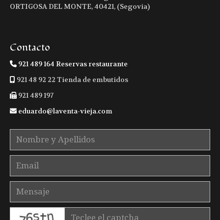
ORTIGOSA DEL MONTE
,
40421
,
(Segovia)
Contacto
921 489 164 Reservas restaurante
921 48 92 22 Tienda de embutidos
921 489 197
eduardo
laventa-vieja.com
captcha