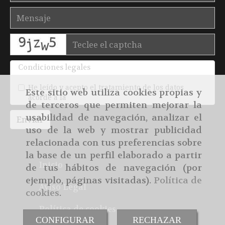
captcha
Condiciones legales
He leído y acepto el tratamiento de los datos
Este sitio web utiliza cookies propias y
acorde a la
política de privacidad
de terceros que permiten mejorar la
usabilidad de navegación, analizar el
Enviar
uso de la web y mostrar publicidad
relacionada con tus preferencias sobre
la base de un perfil elaborado a partir
Inicio
de tus hábitos de navegación (por
ejemplo, páginas visitadas).
Política de
Aviso Legal
cookies
.
Política de cookies
CONFIGURAR
RECHAZAR