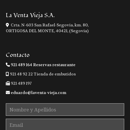
La Venta Vieja S.A.
Crta. N-603 San Rafael-Segovia, km. 80,
ORTIGOSA DEL MONTE
,
40421
,
(Segovia)
Contacto
921 489 164 Reservas restaurante
921 48 92 22 Tienda de embutidos
921 489 197
eduardo
laventa-vieja.com