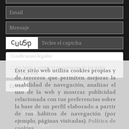
captcha
Condiciones legales
He leído y acepto el tratamiento de los datos
Este sitio web utiliza cookies propias y
acorde a la
política de privacidad
de terceros que permiten mejorar la
usabilidad de navegación, analizar el
Enviar
uso de la web y mostrar publicidad
relacionada con tus preferencias sobre
la base de un perfil elaborado a partir
Inicio
de tus hábitos de navegación (por
ejemplo, páginas visitadas).
Política de
Aviso Legal
cookies
.