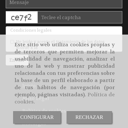
captcha
Condiciones legales
He leído y acepto el tratamiento de los datos
Este sitio web utiliza cookies propias y
acorde a la
política de privacidad
de terceros que permiten mejorar la
usabilidad de navegación, analizar el
Enviar
uso de la web y mostrar publicidad
relacionada con tus preferencias sobre
la base de un perfil elaborado a partir
Inicio
de tus hábitos de navegación (por
ejemplo, páginas visitadas).
Política de
Aviso Legal
cookies
.
Política de cookies
CONFIGURAR
RECHAZAR
Descargas