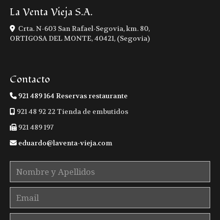
La Venta Vieja S.A.
Crta. N-603 San Rafael-Segovia, km. 80,
ORTIGOSA DEL MONTE
,
40421
,
(Segovia)
Contacto
921 489 164 Reservas restaurante
921 48 92 22 Tienda de embutidos
921 489 197
eduardo
laventa-vieja.com